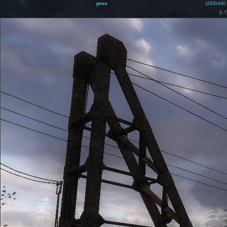
prev.
1024x640
S.T