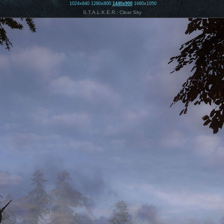
1024x640
1280x800
1440x900
1680x1050
S.T.A.L.K.E.R.: Clear Sky