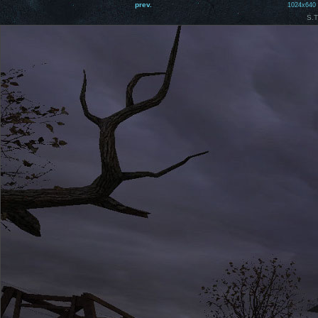
prev.
1024x640
S.T