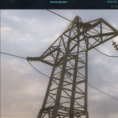
предыдущая
1024x640
S.T.A