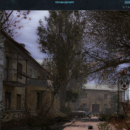
предыдущая
102
S.T.A