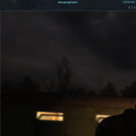
предыдущая
1024x640
S.T.A