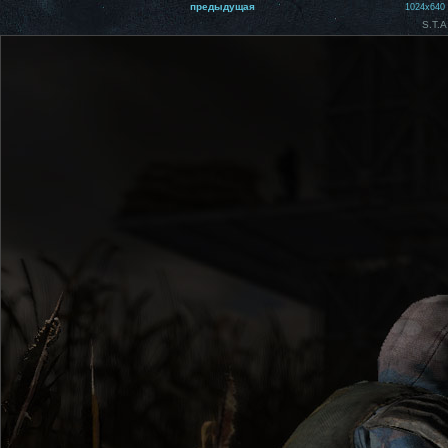
предыдущая
1024x640
S.T.A