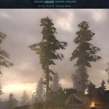
1024x640
1280x800
1440x900
1680x1050
S.T.A.L.K.E.R.: Чистое Небо