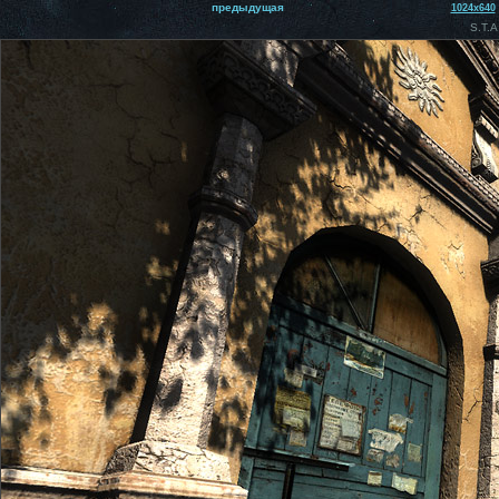
предыдущая
1024x640
S.T.A