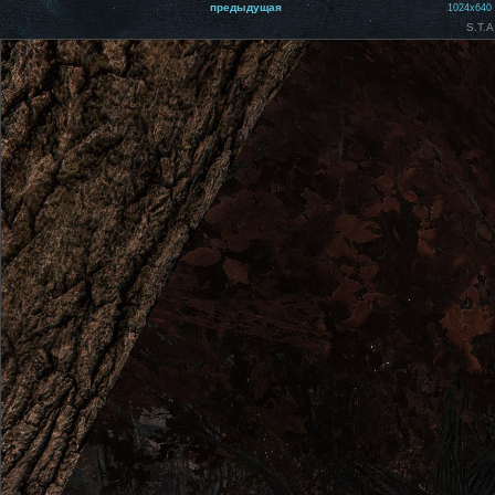
предыдущая
1024x640
S.T.A