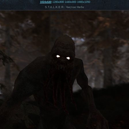
1024x640
1280x800
1440x900
1680x1050
S.T.A.L.K.E.R.: Чистое Небо