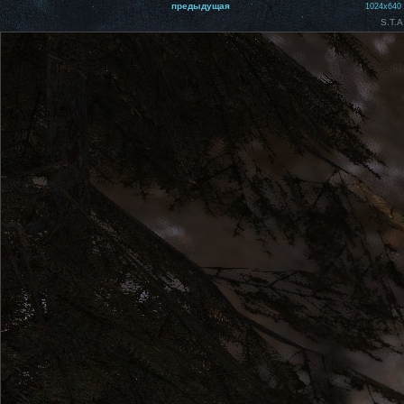
предыдущая
1024x640
S.T.A