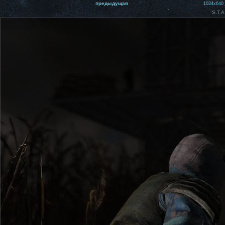
предыдущая
1024x640
S.T.A