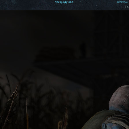
предыдущая
1024x640
S.T.A