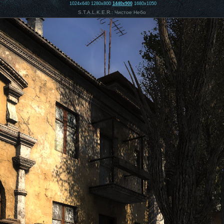
1024x640
1280x800
1440x900
1680x1050
S.T.A.L.K.E.R.: Чистое Небо