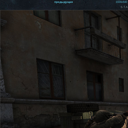
предыдущая
1024x640
S.T.A