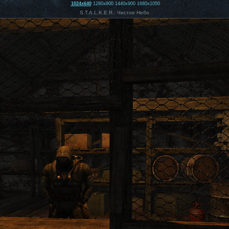
1024x640
1280x800
1440x900
1680x1050
S.T.A.L.K.E.R.: Чистое Небо