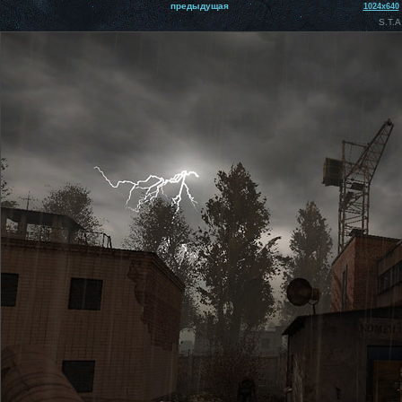
предыдущая
1024x640
S.T.A