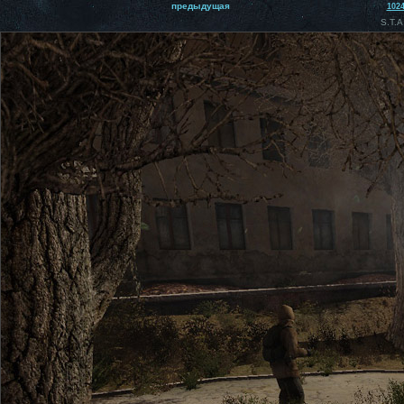
предыдущая
102
S.T.A