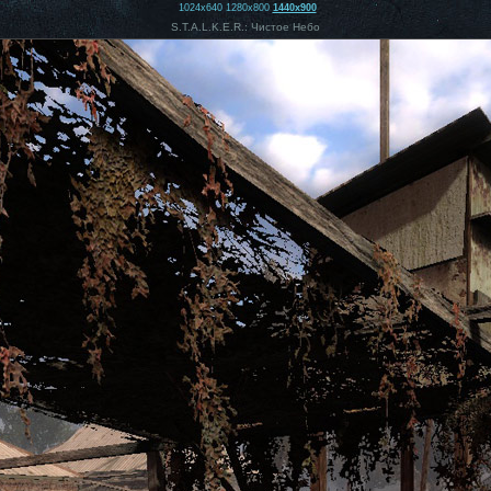
1024x640
1280x800
1440x900
S.T.A.L.K.E.R.: Чистое Небо