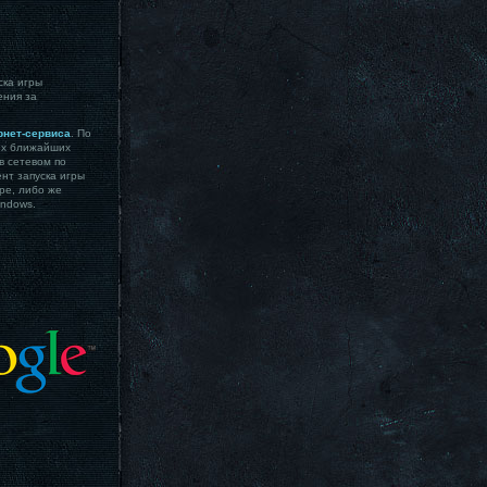
ска игры
ения за
рнет-сервиса
. По
ких ближайших
в сетевом по
нт запуска игры
ре, либо же
indows.