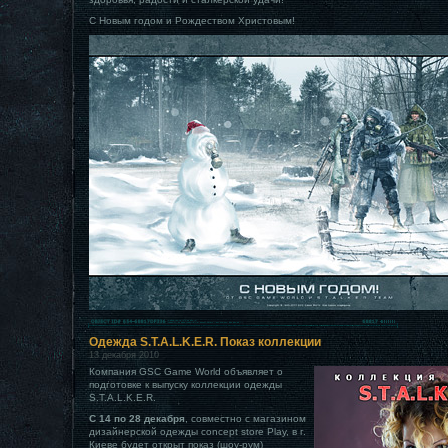
С Новым годом и Рождеством Христовым!
Одежда S.T.A.L.K.E.R. Показ коллекции
13 декабря 2010
Компания GSC Game World объявляет о
подготовке к выпуску коллекции одежды
S.T.A.L.K.E.R.
С 14 по 28 декабря
, совместно с магазином
дизайнерской одежды concept store Play, в г.
Киеве будет открыт показ (шоу-рум)