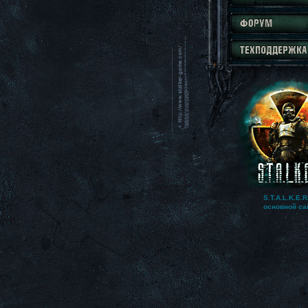
S.T.A.L.K.E.R
основной са