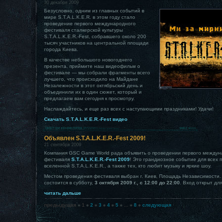
30 декабря 2009
Безусловно, одним из главных событий в
мире S.T.A.L.K.E.R. в этом году стало
проведение первого международного
фестиваля сталкерской культуры
S.T.A.L.K.E.R.-Fest, собравшего около 200
тысяч участников на центральной площади
города Киева.
В качестве небольшого новогоднего
презента, приймите наш видеофильм о
фестивале — мы собрали фрагменты всего
лучшего, что происходило на Майдане
Незалежности в этот октябрьский день и
объединили их в один сюжет, который и
предлагаем вам сегодня к просмотру.
Наслаждайтесь, и еще раз всех с наступающими праздниками! Удачи!
Скачать S.T.A.L.K.E.R.-Fest видео
Объявлен S.T.A.L.K.E.R.-Fest 2009!
21 сентября 2009
Компания GSC Game World рада объявить о проведении первого междун
фестиваля
S.T.A.L.K.E.R.-Fest 2009
! Это грандиозное событие для всех 
вселенной S.T.A.L.K.E.R., а также тех, кто любит музыку и яркие шоу.
Местом проведения фестиваля выбран г. Киев, Площадь Независимости.
состоится в субботу,
3 октября 2009 г., с 12:00 до 22:00
. Вход открыт дл
читать дальше
предыдущая
1
2
3
4
5
...
8
следующая