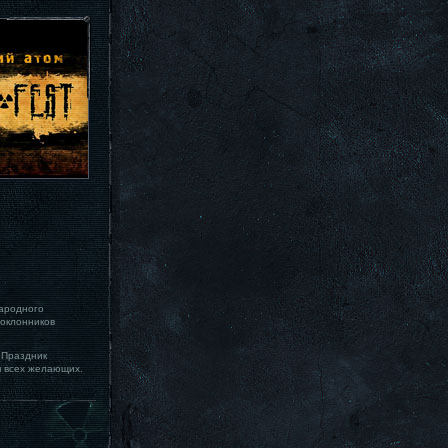
ародного
поклонников
 Праздник
я всех желающих.