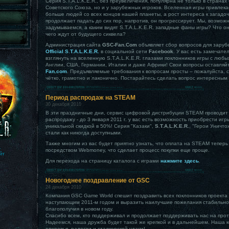
Серия S.T.A.L.K.E.R., без преувеличения, популярна не только в странах
Советского Союза, но и у зарубежных игроков. Вселенная игры привлека
больше людей со всех концов нашей планеты, а рост интереса к загадо
продолжает падать до сих пор, напротив, он прогрессирует. Мы, возможн
задумываемся, а каким видят S.T.A.L.K.E.R. западные фаны игры? Что он
чего ждут от будущего сиквела?
Администрация сайта
GSC-Fan.Com
объявляет сбор вопросов для зару
Official S.T.A.L.K.E.R.
в социальной сети
Facebook
. У вас есть замечат
взглянуть на вселенную S.T.A.L.K.E.R. глазами поклонников игры с любы
Англии, США, Германии, Италии и даже Африки! Свои вопросы оставляй
Fan.com
. Предъявляемые требования к вопросам просты – пожалуйста,
чётко, грамотно и лаконично. Постарайтесь сделать вопрос интересным
Период распродаж на STEAM
30 декабря 2010
В эти праздничные дни, сервис цифровой дистрибуции STEAM проводи
распродажу - до 3 января 2011 г. у вас есть возможность приобрести иг
уникальной скидкой в 50%! Серия "Казаки",
S.T.A.L.K.E.R.
, "Герои Уничт
стали как никогда доступными.
Также многим из вас будет приятно узнать, что оплата на STEAM теперь
.
посредством Webmoney, что сделает процесс покупки еще проще.
йт
Для перехода на страницу каталога с играми
нажмите здесь
.
Новогоднее поздравление от GSC
24 декабря 2010
Компания GSC Game World спешит поздравить всех поклонников проекта
наступающим 2011-м годом и выразить наилучшие пожелания стабильно
благополучия в новом году.
Спасибо всем, кто поддерживал и продолжает поддерживать нас на прот
Надеемся, наша дружба будет такой же крепкой и в дальнейшем. Наша 
здоровья, радости и сталкерской удачи!