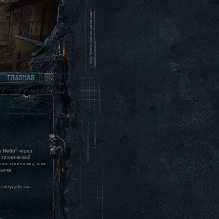
ое Небо
" через
 технической
ения проблемы, вам
сылке
е неудобства.