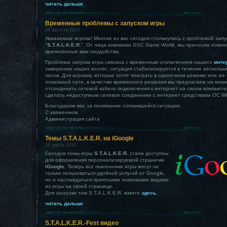
читать дальше
Временные проблемы с запуском игры
26 августа 2010
Уважаемые игроки! Многие из вас сегодня столкнулись с проблемой запу
"
S.T.A.L.K.E.R.
". От лица компании GSC Game World, мы приносим извин
причинённые вам неудобства.
Проблема запуска игры связана с временным отключением нашего
инте
заверению наших коллег, ситуация стабилизируется в течение несколь
часов. Для игроков, которые хотят поиграть в одиночном режиме или же 
локальной сети, в качестве временного решения мы предлагаем на моме
отсоединить сетевой кабель подключения к интернет на своем компьюте
сделать недоступным сетевое соединение с интернет средствами ОС W
Благодарим вас за понимание сложившейся ситуации,
С уважением,
Администрация сайта
Темы S.T.A.L.K.E.R. на iGoogle
18 марта 2010
Сегодня темы игры
S.T.A.L.K.E.R.
стали доступны
для оформления персонализируемой странички
iGoogle
. Теперь все поклонники игры могут не
только пользоваться удобной услугой от Google,
но и наслаждаться приятными знакомыми видами
из игры на своей странице.
Для загрузки тем S.T.A.L.K.E.R. жмите
здесь
.
читать дальше
S.T.A.L.K.E.R.-Fest видео