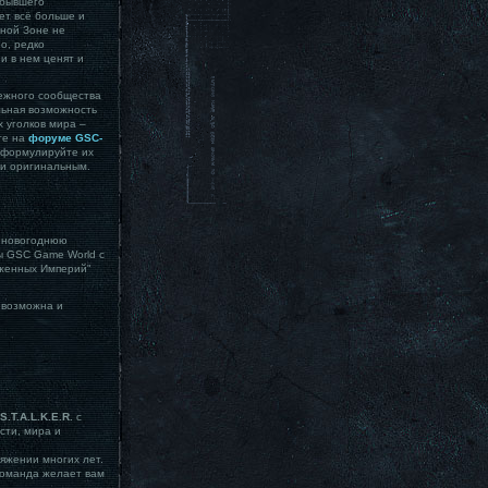
 бывшего
ет всё больше и
чной Зоне не
о, редко
и в нем ценят и
бежного сообщества
ельная возможность
х уголков мира –
те на
форуме GSC-
 сформулируйте их
 и оригинальным.
т новогоднюю
ры GSC Game World с
оженных Империй"
 возможна и
S.T.A.L.K.E.R.
с
сти, мира и
яжении многих лет.
команда желает вам