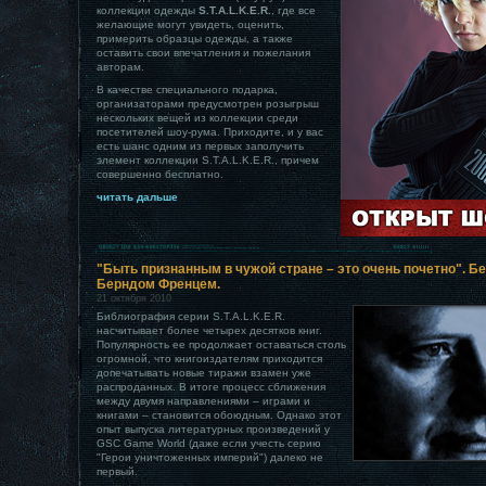
коллекции одежды
S.T.A.L.K.E.R.
, где все
желающие могут увидеть, оценить,
примерить образцы одежды, а также
оставить свои впечатления и пожелания
авторам.
В качестве специального подарка,
организаторами предусмотрен розыгрыш
нескольких вещей из коллекции среди
посетителей шоу-рума. Приходите, и у вас
есть шанс одним из первых заполучить
элемент коллекции S.T.A.L.K.E.R., причем
совершенно бесплатно.
читать дальше
"Быть признанным в чужой стране – это очень почетно". Б
Берндом Френцем.
21 октября 2010
Библиография серии S.T.A.L.K.E.R.
насчитывает более четырех десятков книг.
Популярность ее продолжает оставаться столь
огромной, что книгоиздателям приходится
допечатывать новые тиражи взамен уже
распроданных. В итоге процесс сближения
между двумя направлениями – играми и
книгами – становится обоюдным. Однако этот
опыт выпуска литературных произведений у
GSC Game World (даже если учесть серию
"Герои уничтоженных империй") далеко не
первый.