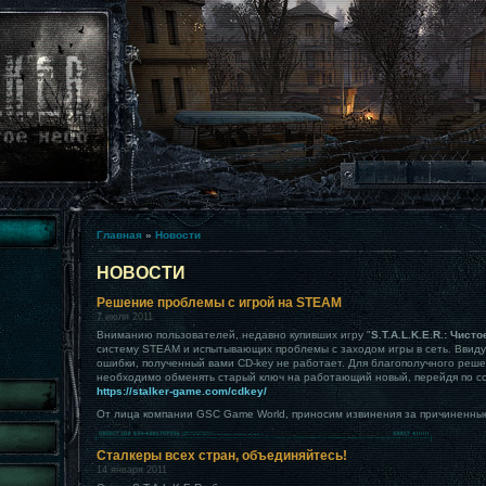
Главная
»
Новости
НОВОСТИ
Решение проблемы с игрой на STEAM
7 июля 2011
Вниманию пользователей, недавно купивших игру "
S.T.A.L.K.E.R.: Чист
систему STEAM и испытывающих проблемы с заходом игры в сеть. Ввиду
ошибки, полученный вами CD-key не работает. Для благополучного реш
необходимо обменять старый ключ на работающий новый, перейдя по с
https://stalker-game.com/cdkey/
От лица компании GSC Game World, приносим извинения за причиненны
Сталкеры всех стран, объединяйтесь!
14 января 2011