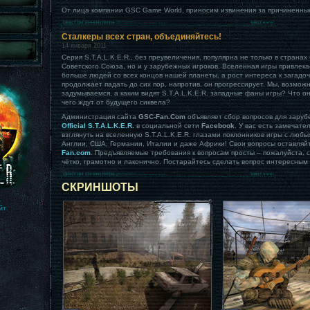
От лица компании GSC Game World, приносим извинения за причиненны
Сталкеры всех стран, объединяйтесь!
14 января 2011
Серия S.T.A.L.K.E.R., без преувеличения, популярна не только в странах
Советского Союза, но и у зарубежных игроков. Вселенная игры привлека
больше людей со всех концов нашей планеты, а рост интереса к загадо
продолжает падать до сих пор, напротив, он прогрессирует. Мы, возможн
задумываемся, а каким видят S.T.A.L.K.E.R. западные фаны игры? Что он
чего ждут от будущего сиквела?
Администрация сайта
GSC-Fan.Com
объявляет сбор вопросов для зару
Official S.T.A.L.K.E.R.
в социальной сети
Facebook
. У вас есть замечат
взглянуть на вселенную S.T.A.L.K.E.R. глазами поклонников игры с любы
Англии, США, Германии, Италии и даже Африки! Свои вопросы оставляй
Fan.com
. Предъявляемые требования к вопросам просты – пожалуйста,
чётко, грамотно и лаконично. Постарайтесь сделать вопрос интересным
СКРИНШОТЫ
.
йт