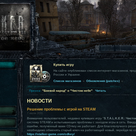
Купить игру
На сайте опубликован список интернет-магазинов, про
России и Украине.
Список магазинов
Обновления (patches)
Пресса:
"Боевой народ" о "Чистом небе"
Читать
НОВОСТИ
Решение проблемы с игрой на STEAM
7 июля 2011
Вниманию пользователей, недавно купивших игру "
S.T.A.L.K.E.R.: Чист
систему STEAM и испытывающих проблемы с заходом игры в сеть. Ввиду
ошибки, полученный вами CD-key не работает. Для благополучного реш
необходимо обменять старый ключ на работающий новый, перейдя по с
https://stalker-game.com/cdkey/