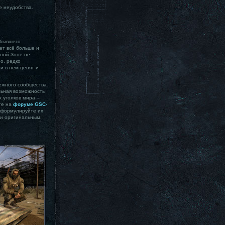
е неудобства.
 бывшего
ет всё больше и
чной Зоне не
о, редко
и в нем ценят и
бежного сообщества
ельная возможность
х уголков мира –
те на
форуме GSC-
 сформулируйте их
 и оригинальным.