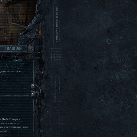
дающих игру в
ое Небо
" через
 технической
ения проблемы, вам
сылке