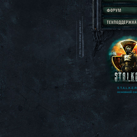
S.T.A.L.K.E.R
основной са