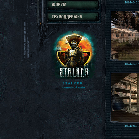
1024x640
1024x640
S.T.A.L.K.E.R.
основной сайт
1024x640