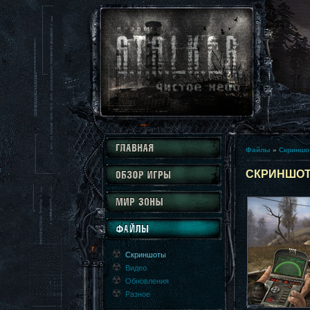
Файлы
»
Скринш
СКРИНШО
Скриншоты
Видео
Обновления
Разное