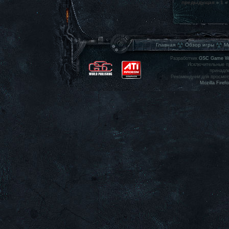
предыдущая
1
Главная
Обзор игры
М
Разработчик
GSC Game Wo
Исключительные п
принадле
Рекомендуем для просмот
Mozilla Firefo