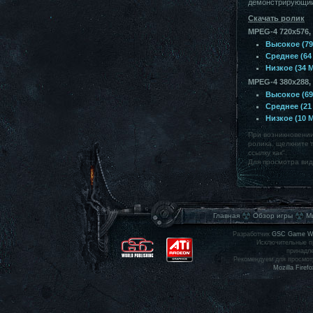
демонстрирующий 
Скачать ролик
MPEG-4 720x576,
Высокое (79
Среднее (64
Низкое (34 
MPEG-4 380x288,
Высокое (69
Среднее (21
Низкое (10 
При возникновении
ролика, щелкните 
ссылку как".
Для просмотра ви
Главная
Обзор игры
М
Разработчик
GSC Game Wo
Исключительные п
принадле
Рекомендуем для просмот
Mozilla Firefo