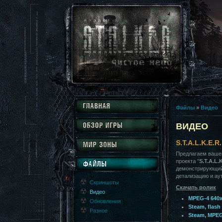
Файлы
»
Видео
ВИДЕО
S.T.A.L.K.E.
Предлагаем ваше
проекта "
S.T.A.L.
демонстрирующий
детализацию и ау
Скриншоты
Скачать ролик
Видео
MPEG-4 640x
Обновления
Steam, flash
Разное
Steam, MPEG