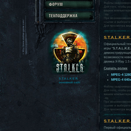
Файлы заархивиров
Для того, чтобы р
вашем компьютере
.zip.
При возникновении
ссылке и выберите 
Для просмотра ви
S.T.A.L.K.E.
Официальный тех
игры "
S.T.A.L.K.E
демонстрирующий
возможности нове
движка X-Ray 1.5 
Скачать ролик
MPEG-4 1280
S.T.A.L.K.E.R.
MPEG-4 640x
основной сайт
Файлы заархивиров
Для того, чтобы р
вашем компьютере
.zip.
При возникновении
ссылке и выберите 
Для просмотра ви
S.T.A.L.K.E.
Первый официальн