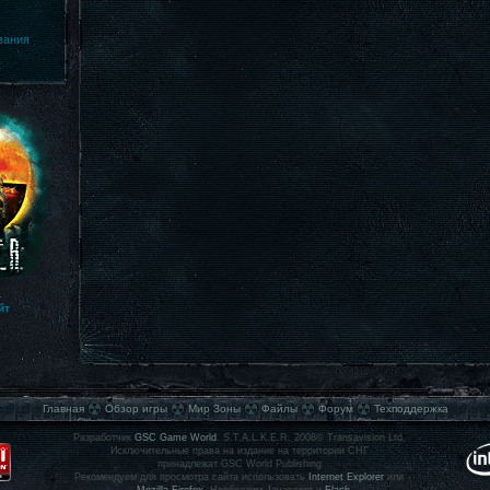
вания
.
йт
Главная
Обзор игры
Мир Зоны
Файлы
Форум
Техподдержка
Разработчик
GSC Game World
. S.T.A.L.K.E.R. 2008© Transavision Ltd.
Исключительные права на издание на территории СНГ
принадлежат GSC World Publishing
Рекомендуем для просмотра сайта использовать
Internet Explorer
или