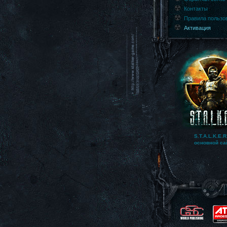
Контакты
Правила пользо
Активация
S.T.A.L.K.E.R
основной са